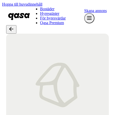
Hoppa till huvudinnehåll
Bostäder
Skapa annons
Hyresgäster
För hyresvärdar
Qasa Premium