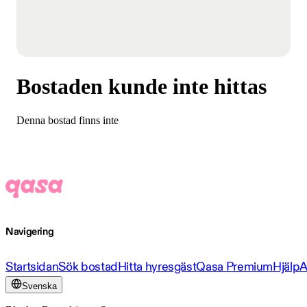
Bostaden kunde inte hittas
Denna bostad finns inte
Navigering
Startsidan
Sök bostad
Hitta hyresgäst
Qasa Premium
Hjälp
A
Svenska