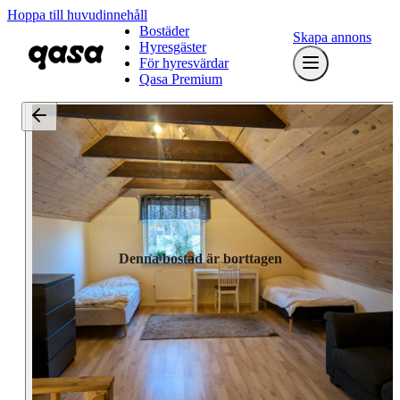
Hoppa till huvudinnehåll
Bostäder
Skapa annons
Hyresgäster
För hyresvärdar
Qasa Premium
Denna bostad är borttagen