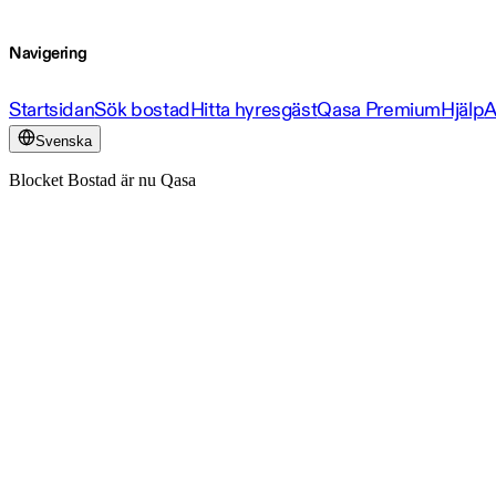
Navigering
Startsidan
Sök bostad
Hitta hyresgäst
Qasa Premium
Hjälp
A
Svenska
Blocket Bostad är nu Qasa