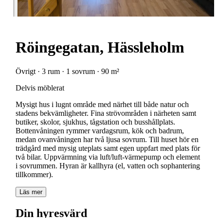
Röingegatan, Hässleholm
Övrigt · 3 rum · 1 sovrum · 90 m²
Delvis möblerat
Mysigt hus i lugnt område med närhet till både natur och
stadens bekvämligheter. Fina strövområden i närheten samt
butiker, skolor, sjukhus, tågstation och busshållplats.
Bottenvåningen rymmer vardagsrum, kök och badrum,
medan ovanvåningen har två ljusa sovrum. Till huset hör en
trädgård med mysig uteplats samt egen uppfart med plats för
två bilar. Uppvärmning via luft/luft-värmepump och element
i sovrummen. Hyran är kallhyra (el, vatten och sophantering
tillkommer).
Läs mer
Din hyresvärd