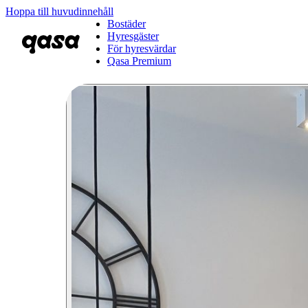
Hoppa till huvudinnehåll
Bostäder
Hyresgäster
För hyresvärdar
Qasa Premium