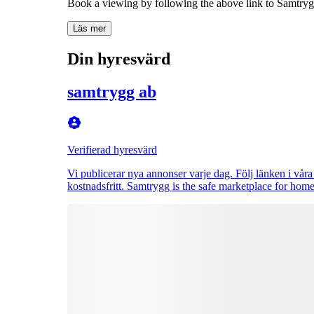
Book a viewing by following the above link to Samtryg
Läs mer
Din hyresvärd
samtrygg ab
Verifierad hyresvärd
Vi publicerar nya annonser varje dag. Följ länken i våra 
kostnadsfritt. Samtrygg is the safe marketplace for home