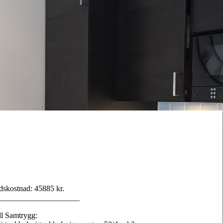
dskostnad: 45885 kr.
____________________
ll Samtrygg: