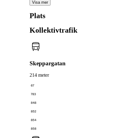
Visa mer
Plats
Kollektivtrafik
Skeppargatan
214 meter
67
783
848
852
854
858