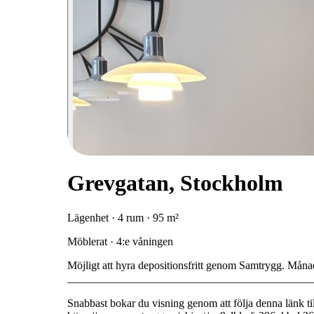
Grevgatan, Stockholm
Lägenhet · 4 rum · 95 m²
Möblerat · 4:e våningen
Möjligt att hyra depositionsfritt genom Samtrygg. Måna
____________________________________________
Snabbast bokar du visning genom att följa denna länk ti