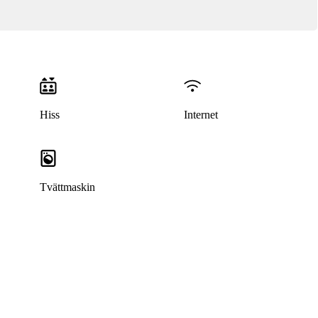
Hiss
Internet
Tvättmaskin
Denna bostad är borttagen