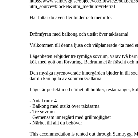
https://www.samtrygg.se/object/vo9zlblwfe296ukbek36
utm_source=blocket&utm_medium=referral
Här hittar du även fler bilder och mer info.
____________________________________________
Drömfyran med balkong och utsikt över takåsarna!
Välkommen till denna ljusa och välplanerade 4:a med en 
Lägenheten erbjuder tre rymliga sovrum, varav två barnvä
kök med gott om förvaring. Badrummet är fräscht och m
Den mysiga nyrenoverade innergården bjuder in till soci
där du kan njuta av sommarkvällarna.
Läget är perfekt med närhet till butiker, restauranger, k
- Antal rum: 4
- Balkong med utsikt över takåsarna
- Tre sovrum
- Gemensam innergård med grillmöjlighet
- Närhet till allt du behöver
This accommodation is rented out through Samtrygg. Mo