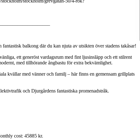
/stockholm/stockholm/grevgatan-50/4-rok?
____________________
fantastisk balkong där du kan njuta av utsikten över stadens takåsar!
nliga, ett generöst vardagsrum med fint ljusinsläpp och ett stilrent
odernt, med tillhörande ångbastu för extra bekvämlighet.
ala kvällar med vänner och familj – här finns en gemensam grillplats
ollektivtrafik och Djurgårdens fantastiska promenadstråk.
nthly cost: 45885 kr.