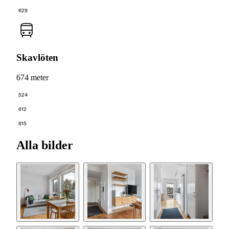
629
Skavlöten
674 meter
524
612
615
Alla bilder