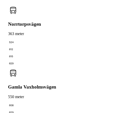
Norrtorpsvägen
363 meter
524
612
615
629
Gamla Vaxholmsvägen
550 meter
608
629