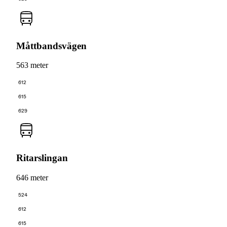
Måttbandsvägen
563 meter
612
615
629
Ritarslingan
646 meter
524
612
615