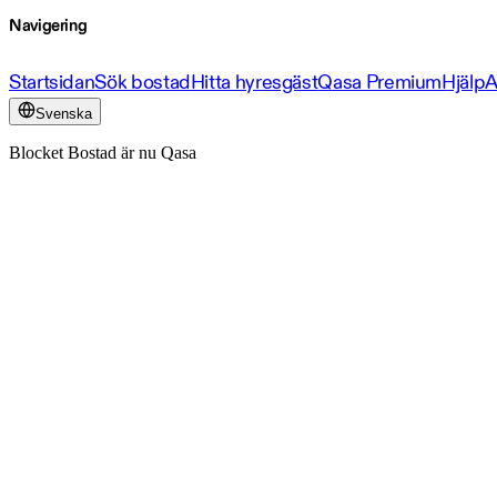
Navigering
Startsidan
Sök bostad
Hitta hyresgäst
Qasa Premium
Hjälp
A
Svenska
Blocket Bostad är nu Qasa