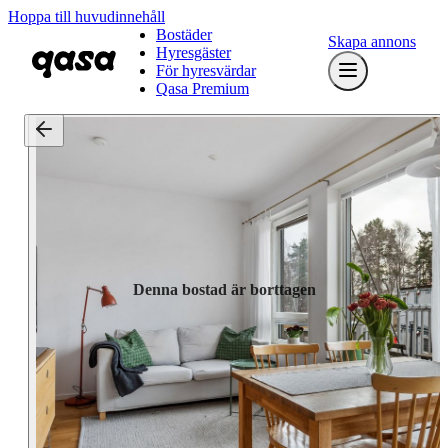
Hoppa till huvudinnehåll
Bostäder
Skapa annons
Hyresgäster
För hyresvärdar
Qasa Premium
Denna bostad är borttagen