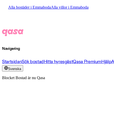
Alla bostäder i Emmaboda
Alla villor i Emmaboda
Navigering
Startsidan
Sök bostad
Hitta hyresgäst
Qasa Premium
Hjälp
A
Svenska
Blocket Bostad är nu Qasa