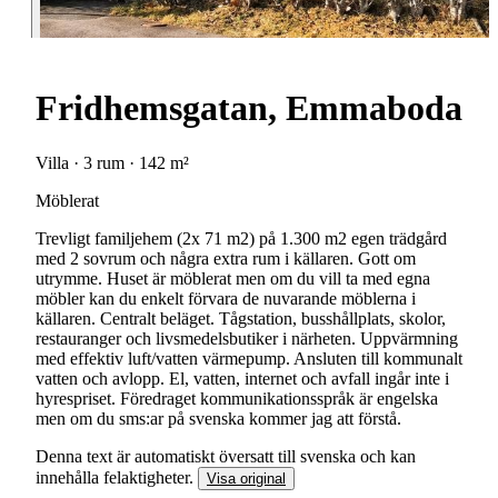
Fridhemsgatan, Emmaboda
Villa · 3 rum · 142 m²
Möblerat
Trevligt familjehem (2x 71 m2) på 1.300 m2 egen trädgård
med 2 sovrum och några extra rum i källaren. Gott om
utrymme. Huset är möblerat men om du vill ta med egna
möbler kan du enkelt förvara de nuvarande möblerna i
källaren. Centralt beläget. Tågstation, busshållplats, skolor,
restauranger och livsmedelsbutiker i närheten. Uppvärmning
med effektiv luft/vatten värmepump. Ansluten till kommunalt
vatten och avlopp. El, vatten, internet och avfall ingår inte i
hyrespriset. Föredraget kommunikationsspråk är engelska
men om du sms:ar på svenska kommer jag att förstå.
Denna text är automatiskt översatt till svenska och kan
innehålla felaktigheter.
Visa original