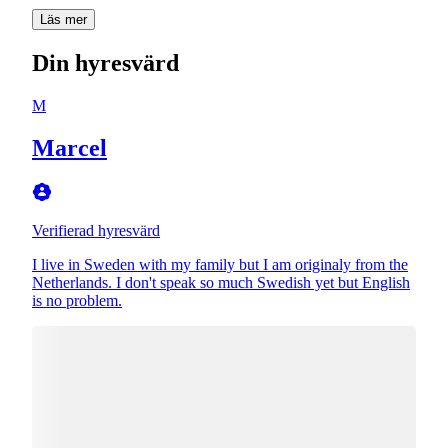
Läs mer
Din hyresvärd
M
Marcel
Verifierad hyresvärd
I live in Sweden with my family but I am originaly from the
Netherlands. I don't speak so much Swedish yet but English
is no problem.