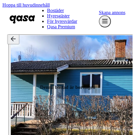
Hoppa till huvudinnehåll
Bostäder
Skapa annons
Hyresgäster
För hyresvärdar
Qasa Premium
Denna bostad är borttagen