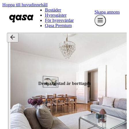
Hoppa till huvudinnehåll
Bostäder
Skapa annons
Hyresgäster
För hyresvärdar
Qasa Premium
Denna bostad är borttagen