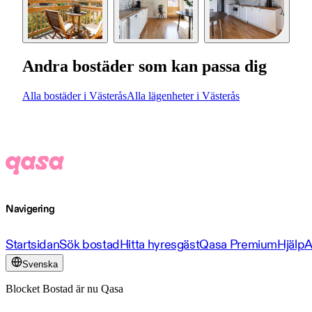
Andra bostäder som kan passa dig
Alla bostäder i Västerås
Alla lägenheter i Västerås
Navigering
Startsidan
Sök bostad
Hitta hyresgäst
Qasa Premium
Hjälp
A
Svenska
Blocket Bostad är nu Qasa