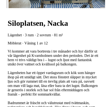
Siloplatsen, Nacka
Lägenhet · 3 rum · 2 sovrum · 81 m²
Möblerat · Våning 1 av 12
Vi kommer att vara bortresta i tre månader och hyr därför ut
vår lägenhet på Kvarnholmen under den perioden. Det är ett
hem vi trivs väldigt bra i – lugnt och ljust med fantastisk
utsikt över vattnet och kvällssol på balkongen.
Lägenheten har ett öppet vardagsrum och kök som hänger
ihop på ett smidigt sätt. Det stora fönstret släpper in mycket
ljus och gör rummet till en trevlig plats att vara på, oavsett
om man vill laga mat, läsa eller bara ta det lugnt. Balkongen
är generös i storlek och har sol från eftermiddagen och
framåt – perfekt för sommarkvällar.
Badrummet är fräscht och välutrustat med tvättmaskin,