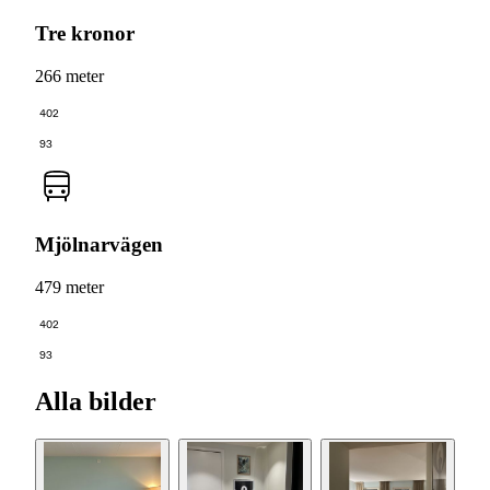
Tre kronor
266 meter
402
93
Mjölnarvägen
479 meter
402
93
Alla bilder