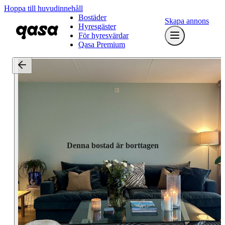
Hoppa till huvudinnehåll
Bostäder
Skapa annons
Hyresgäster
För hyresvärdar
Qasa Premium
Denna bostad är borttagen