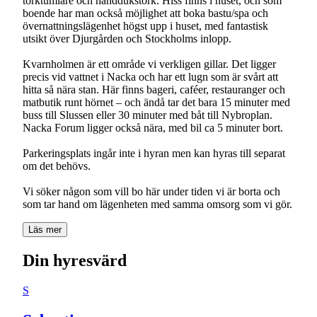
torktumlare och handdukstork. Hiss finns i huset, och som
boende har man också möjlighet att boka bastu/spa och
övernattningslägenhet högst upp i huset, med fantastisk
utsikt över Djurgården och Stockholms inlopp.
Kvarnholmen är ett område vi verkligen gillar. Det ligger
precis vid vattnet i Nacka och har ett lugn som är svårt att
hitta så nära stan. Här finns bageri, caféer, restauranger och
matbutik runt hörnet – och ändå tar det bara 15 minuter med
buss till Slussen eller 30 minuter med båt till Nybroplan.
Nacka Forum ligger också nära, med bil ca 5 minuter bort.
Parkeringsplats ingår inte i hyran men kan hyras till separat
om det behövs.
Vi söker någon som vill bo här under tiden vi är borta och
som tar hand om lägenheten med samma omsorg som vi gör.
Läs mer
Din hyresvärd
S