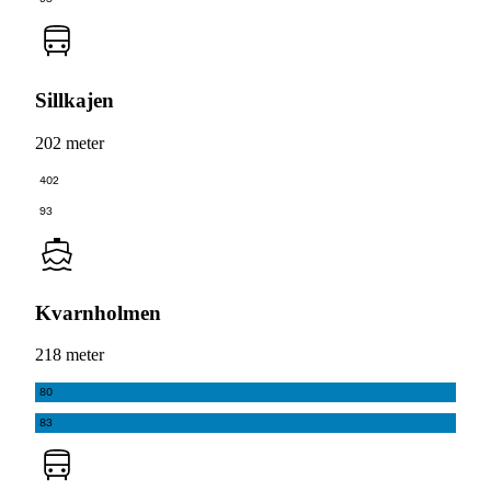
Sillkajen
202 meter
402
93
Kvarnholmen
218 meter
80
83