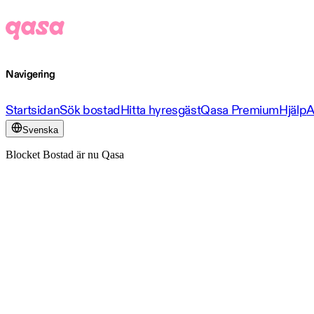
Navigering
Startsidan
Sök bostad
Hitta hyresgäst
Qasa Premium
Hjälp
A
Svenska
Blocket Bostad är nu Qasa