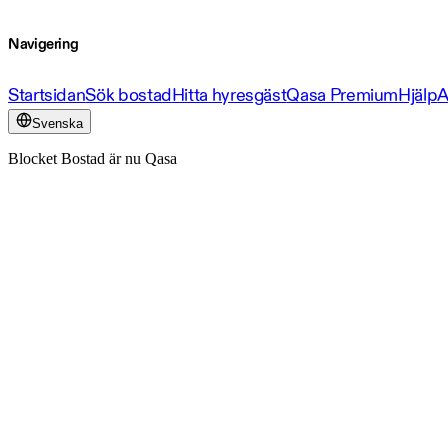
Navigering
Startsidan
Sök bostad
Hitta hyresgäst
Qasa Premium
Hjälp
A
Svenska
Blocket Bostad är nu Qasa