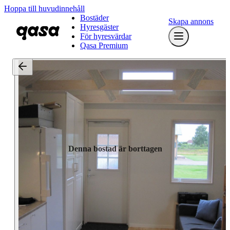
Hoppa till huvudinnehåll
Bostäder
Skapa annons
Hyresgäster
För hyresvärdar
Qasa Premium
Denna bostad är borttagen