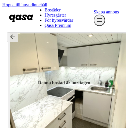
Hoppa till huvudinnehåll
Bostäder
Skapa annons
Hyresgäster
För hyresvärdar
Qasa Premium
Denna bostad är borttagen