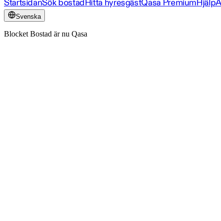
Startsidan
Sök bostad
Hitta hyresgäst
Qasa Premium
Hjälp
A
Svenska
Blocket Bostad är nu Qasa