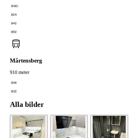
818C
824
842
892
Mårtensberg
910 meter
806
832
Alla bilder