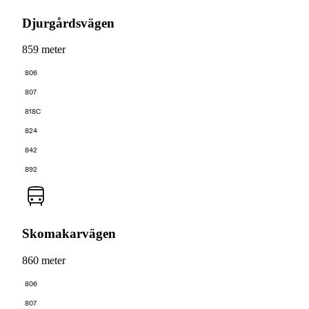
Djurgårdsvägen
859 meter
806
807
818C
824
842
892
Skomakarvägen
860 meter
806
807