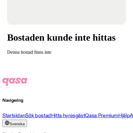
Bostaden kunde inte hittas
Denna bostad finns inte
Navigering
Startsidan
Sök bostad
Hitta hyresgäst
Qasa Premium
Hjälp
A
Svenska