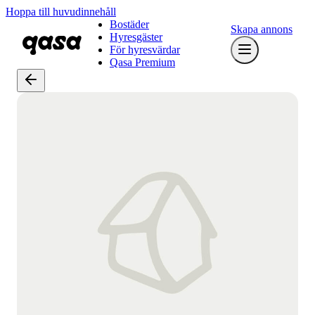
Hoppa till huvudinnehåll
Bostäder
Skapa annons
Hyresgäster
För hyresvärdar
Qasa Premium