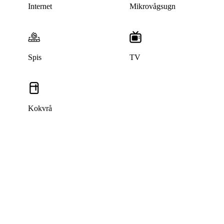
Internet
Mikrovågsugn
Spis
TV
Kokvrå
Denna bostad är borttagen