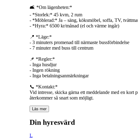
🛋️ *Om lägenheten:*
- *Storlek:* 45 kvm, 2 rum
- *Möblerad:* Ja – säng, köksmöbel, soffa, TV, tvättma
- *Hyra:* 6500 kr/månad (el och värme ingår)
📍 *Läge:*
- 3 minuters promenad till närmaste bussförbindelse
- 7 minuter med buss till centrum
📌 *Regler:*
- Inga husdjur
- Ingen rökning
- Inga betalningsanmärkningar
📞 *Kontakt:*
Vid intresse, skicka gärna ett meddelande med en kort pre
återkommer så snart som möjligt.
Läs mer
Din hyresvärd
L