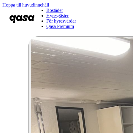
Hoppa till huvudinnehåll
Bostäder
Hyresgäster
För hyresvärdar
Qasa Premium