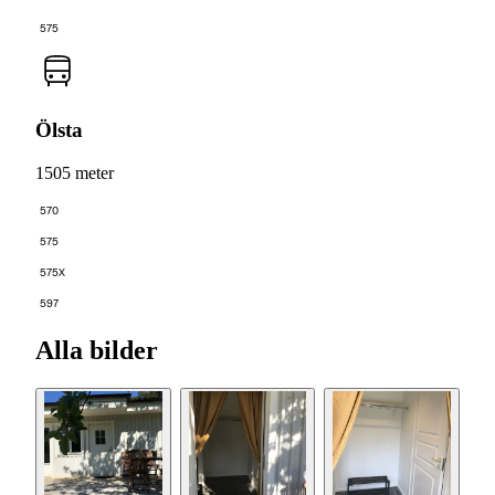
575
Ölsta
1505 meter
570
575
575X
597
Alla bilder