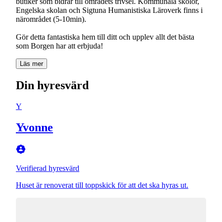
butiker som bidrar till områdets trivsel. Kommunala skolor,
Engelska skolan och Sigtuna Humanistiska Läroverk finns i
närområdet (5-10min).
Gör detta fantastiska hem till ditt och upplev allt det bästa
som Borgen har att erbjuda!
Läs mer
Din hyresvärd
Y
Yvonne
Verifierad hyresvärd
Huset är renoverat till toppskick för att det ska hyras ut.