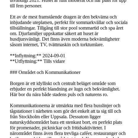
utvändigt 2021. Huset är fullt möblerat och har plats för upp
till fem personer.
Ett av de mest framstående dragen är den bekväma och
inbjudande uteplatsen, perfekt för sommarkvällar och sociala
tillställningar. Tillgång till stor pool sommartid och spa året
om. Djurfamiljer uppskattar säkert att huset är
husdjursvänligt. Det finns även moderna bekvämligheter
såsom internet, TV, tvättmaskin och torktumlare.
**Inflyttning:** 2024-09-01
**Utflyttning:** Tills vidare
### Området och Kommunikationer
Borgen är ett idylliskt och centralt beläget område som
erbjuder en perfekt blandning av lugn och bekvämlighet.
Här bor du nära både stadens puls och naturens ro.
Kommunikationerna är utmärkta med flera busslinjer och
tågstationer i närheten som gör det enkelt att ta sig till och
från Stockholm eller Uppsala. Dessutom ligger
naturskyddsområdet bara ett stenkast bort, en perfekt plats
för promenader, picknickar och fritidsaktiviteter. I
närområdet finns även flera trevliga caféer, restauranger och