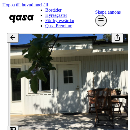
Hoppa till huvudinnehåll
Bostäder
Skapa annons
Hyresgäster
För hyresvärdar
Qasa Premium