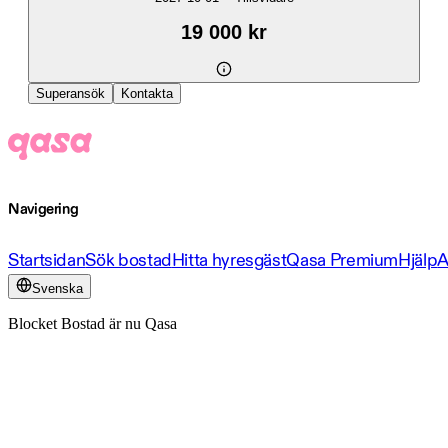
19 000 kr
Superansök
Kontakta
Navigering
Startsidan
Sök bostad
Hitta hyresgäst
Qasa Premium
Hjälp
A
Svenska
Blocket Bostad är nu Qasa