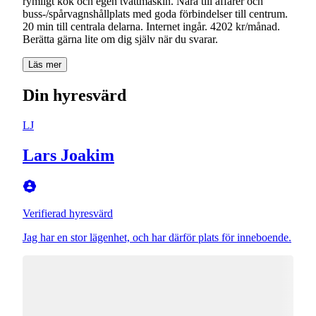
rymligt kök och egen tvättmaskin. Nära till affärer och
buss-/spårvagnshållplats med goda förbindelser till centrum.
20 min till centrala delarna. Internet ingår. 4202 kr/månad.
Berätta gärna lite om dig själv när du svarar.
Läs mer
Din hyresvärd
LJ
Lars Joakim
Verifierad hyresvärd
Jag har en stor lägenhet, och har därför plats för inneboende.