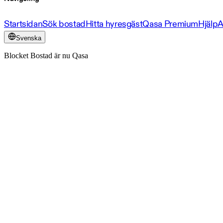
Startsidan
Sök bostad
Hitta hyresgäst
Qasa Premium
Hjälp
A
Svenska
Blocket Bostad är nu Qasa