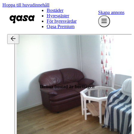
Hoppa till huvudinnehåll
Bostäder
Skapa annons
Hyresgäster
För hyresvärdar
Qasa Premium
Denna bostad är borttagen