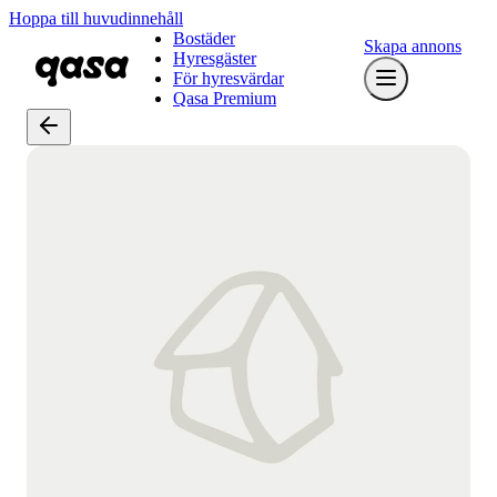
Hoppa till huvudinnehåll
Bostäder
Skapa annons
Hyresgäster
För hyresvärdar
Qasa Premium