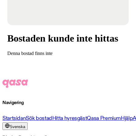
Bostaden kunde inte hittas
Denna bostad finns inte
Navigering
Startsidan
Sök bostad
Hitta hyresgäst
Qasa Premium
Hjälp
A
Svenska