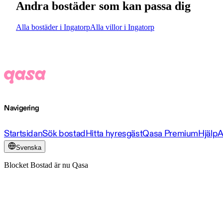
Andra bostäder som kan passa dig
Alla bostäder i Ingatorp
Alla villor i Ingatorp
Navigering
Startsidan
Sök bostad
Hitta hyresgäst
Qasa Premium
Hjälp
A
Svenska
Blocket Bostad är nu Qasa