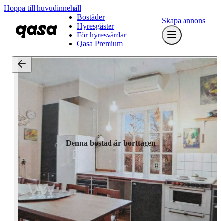
Hoppa till huvudinnehåll
Bostäder
Skapa annons
Hyresgäster
För hyresvärdar
Qasa Premium
Denna bostad är borttagen