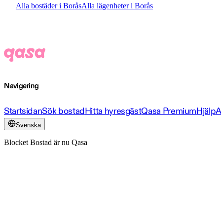
Alla bostäder i Borås
Alla lägenheter i Borås
Navigering
Startsidan
Sök bostad
Hitta hyresgäst
Qasa Premium
Hjälp
A
Svenska
Blocket Bostad är nu Qasa