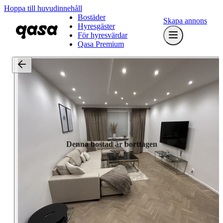
Hoppa till huvudinnehåll
Bostäder
Skapa annons
Hyresgäster
För hyresvärdar
Qasa Premium
Denna bostad är borttagen