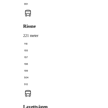
951
Rissne
221 meter
118
155
157
196
199
504
512
Lavettvägen