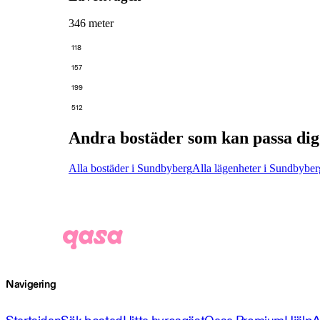
346 meter
118
157
199
512
Andra bostäder som kan passa dig
Alla bostäder i Sundbyberg
Alla lägenheter i Sundbyber
Navigering