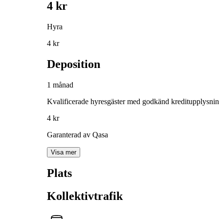
4 kr
Hyra
4 kr
Deposition
1 månad
Kvalificerade hyresgäster med godkänd kreditupplysni
4 kr
Garanterad av Qasa
Visa mer
Plats
Kollektivtrafik