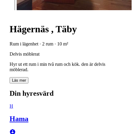
Hägernäs , Täby
Rum i lägenhet · 2 rum · 10 m²
Delvis möblerat
Hyr ut ett rum i min två rum och kök. den är delvis
möblerad.
Läs mer
Din hyresvärd
H
Hama