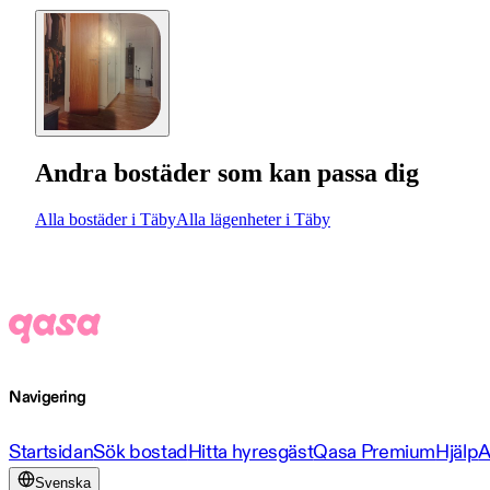
Andra bostäder som kan passa dig
Alla bostäder i Täby
Alla lägenheter i Täby
Navigering
Startsidan
Sök bostad
Hitta hyresgäst
Qasa Premium
Hjälp
A
Svenska