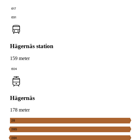
617
691
Hägernäs station
159 meter
604
Hägernäs
178 meter
28
28S
28X