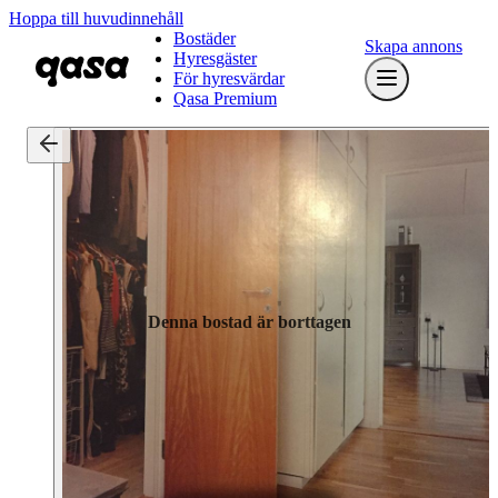
Hoppa till huvudinnehåll
Bostäder
Skapa annons
Hyresgäster
För hyresvärdar
Qasa Premium
Denna bostad är borttagen