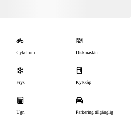
Cykelrum
Diskmaskin
Frys
Kylskåp
Denna bostad är borttagen
Ugn
Parkering tillgänglig