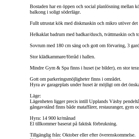
Bostaden har en öppen och social planlösning mellan k
balkong i soligt söderläge.
Fullt utrustat kök med diskmaskin och mikro utöver det sj
Helkaklat badrum med badkar/dusch, tvättmaskin och t
Sovrum med 180 cm säng och gott om förvaring, 3 garder
Stor klädkammare/förråd i hallen.
Mindre Gym & Spa finns i huset (se bilder), en stor teras
Gott om parkeringsmöjligheter finns i området.
Hyra av garageplats under huset är möjligt om det önsk
Läge:
Lägenheten ligger precis intill Upplands Väsby pendeltåg
gångavstånd finns både mataffärer, restauranger, gym oc
Hyra: 14 900 kr/månad
El tillkommer baserat på faktisk förbrukning.
Tillgänglig från: Oktober eller efter överenskommelse.