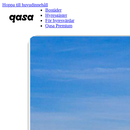
Hoppa till huvudinnehåll
Bostäder
Hyresgäster
För hyresvärdar
Qasa Premium