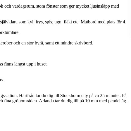
ök och vardagsrum, stora fönster som ger mycket ljusinsläpp med
älvklara som kyl, frys, spis, ugn, fläkt etc. Matbord med plats för 4.
orktumlare.
ober och en stor byrå, samt ett mindre skrivbord.
s finns längst upp i huset.
as.
sstation. Härifrån tar du dig till Stockholm city på ca 25 minuter. På
h fina grönområden. Arlanda tar du dig till på 10 min med pendeltåg.