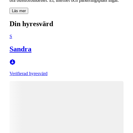
bra bussförbindelser. El, internet och parkeringsplats ingår.
Läs mer
Din hyresvärd
S
Sandra
Verifierad hyresvärd