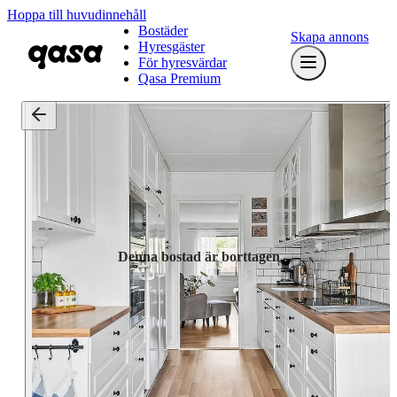
Hoppa till huvudinnehåll
Bostäder
Skapa annons
Hyresgäster
För hyresvärdar
Qasa Premium
Denna bostad är borttagen