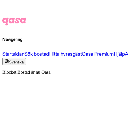
Navigering
Startsidan
Sök bostad
Hitta hyresgäst
Qasa Premium
Hjälp
A
Svenska
Blocket Bostad är nu Qasa