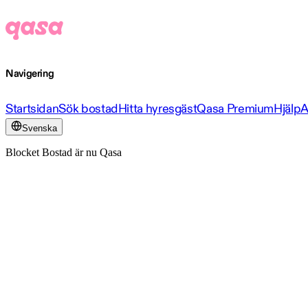
Navigering
Startsidan
Sök bostad
Hitta hyresgäst
Qasa Premium
Hjälp
A
Svenska
Blocket Bostad är nu Qasa