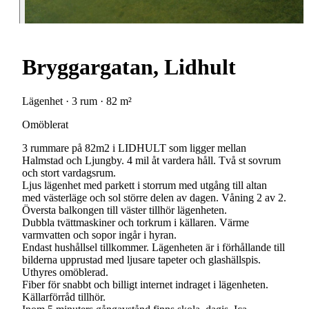
Bryggargatan, Lidhult
Lägenhet · 3 rum · 82 m²
Omöblerat
3 rummare på 82m2 i LIDHULT som ligger mellan
Halmstad och Ljungby. 4 mil åt vardera håll. Två st sovrum
och stort vardagsrum.
Ljus lägenhet med parkett i storrum med utgång till altan
med västerläge och sol större delen av dagen. Våning 2 av 2.
Översta balkongen till väster tillhör lägenheten.
Dubbla tvättmaskiner och torkrum i källaren. Värme
varmvatten och sopor ingår i hyran.
Endast hushållsel tillkommer. Lägenheten är i förhållande till
bilderna upprustad med ljusare tapeter och glashällspis.
Uthyres omöblerad.
Fiber för snabbt och billigt internet indraget i lägenheten.
Källarförråd tillhör.