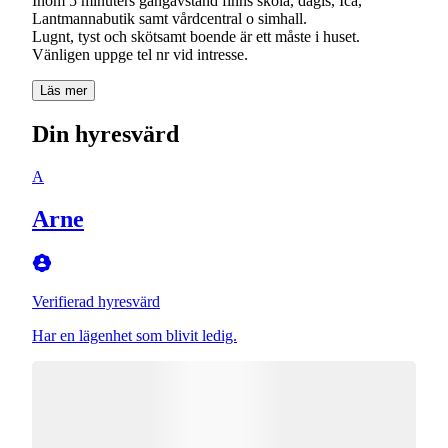
Inom 5 minuters gångavstånd finns skola, dagis, Ica,
Lantmannabutik samt vårdcentral o simhall.
Lugnt, tyst och skötsamt boende är ett måste i huset.
Vänligen uppge tel nr vid intresse.
Läs mer
Din hyresvärd
A
Arne
Verifierad hyresvärd
Har en lägenhet som blivit ledig.