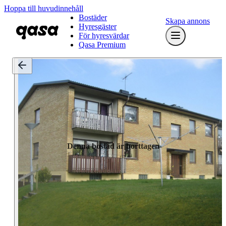
Hoppa till huvudinnehåll
Bostäder
Skapa annons
Hyresgäster
För hyresvärdar
Qasa Premium
Denna bostad är borttagen