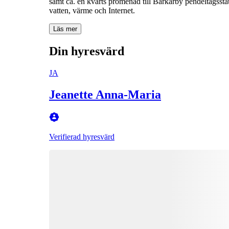
samt ca. en kvarts promenad till Barkarby pendeltågsstati
Läs mer
Din hyresvärd
JA
Jeanette Anna-Maria
Verifierad hyresvärd