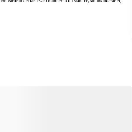
on varifrån det tar 15-20 minuter in till stan. Hyran inkluderar el,