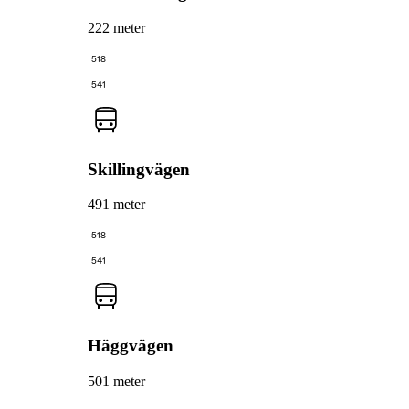
222 meter
518
541
Skillingvägen
491 meter
518
541
Häggvägen
501 meter