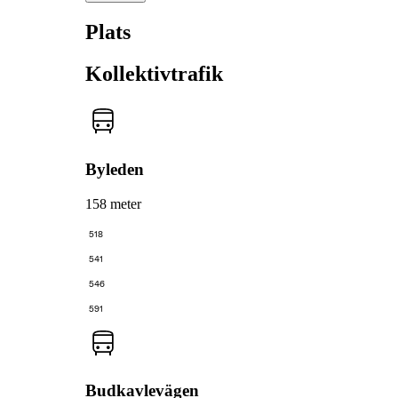
Plats
Kollektivtrafik
Byleden
158 meter
518
541
546
591
Budkavlevägen