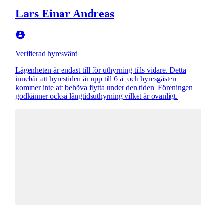
Lars Einar Andreas
Verifierad hyresvärd
Lägenheten är endast till för uthyrning tills vidare. Detta
innebär att hyrestiden är upp till 6 år och hyresgästen
kommer inte att behöva flytta under den tiden. Föreningen
godkänner också långtidsuthyrning vilket är ovanligt.