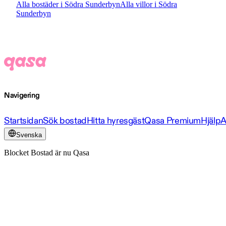
Alla bostäder i Södra Sunderbyn
Alla villor i Södra
Sunderbyn
Navigering
Startsidan
Sök bostad
Hitta hyresgäst
Qasa Premium
Hjälp
A
Svenska
Blocket Bostad är nu Qasa