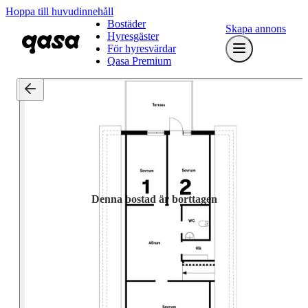
Hoppa till huvudinnehåll
Bostäder
Skapa annons
Hyresgäster
För hyresvärdar
Qasa Premium
Denna bostad är borttagen