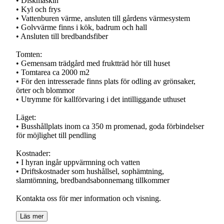
• Diskmaskin
• Kyl och frys
• Vattenburen värme, ansluten till gårdens värmesystem
• Golvvärme finns i kök, badrum och hall
• Ansluten till bredbandsfiber
Tomten:
• Gemensam trädgård med fruktträd hör till huset
• Tomtarea ca 2000 m2
• För den intresserade finns plats för odling av grönsaker,
örter och blommor
• Utrymme för kallförvaring i det intilliggande uthuset
Läget:
• Busshållplats inom ca 350 m promenad, goda förbindelser
för möjlighet till pendling
Kostnader:
• I hyran ingår uppvärmning och vatten
• Driftskostnader som hushållsel, sophämtning,
slamtömning, bredbandsabonnemang tillkommer
Kontakta oss för mer information och visning.
Läs mer