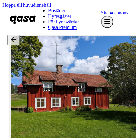
Hoppa till huvudinnehåll
Bostäder
Skapa annons
Hyresgäster
För hyresvärdar
Qasa Premium
Denna bostad är borttagen