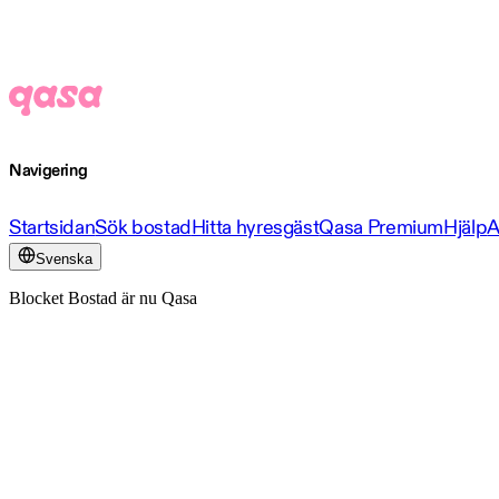
Navigering
Startsidan
Sök bostad
Hitta hyresgäst
Qasa Premium
Hjälp
A
Svenska
Blocket Bostad är nu Qasa