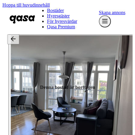
Hoppa till huvudinnehåll
Bostäder
Skapa annons
Hyresgäster
För hyresvärdar
Qasa Premium
Denna bostad är borttagen