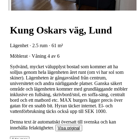
Kung Oskars väg, Lund
Lägenhet · 2.5 rum · 61 m²
Möblerat · Våning 4 av 6
Sydvänd, mycket välupplyst bostad som kommer att ha
solljus genom hela lägenheten året runt (om vi har sol som
skiner). Lägenheten är gångavstånd från centrum,
universitetet och andra närliggande platser. Ganska säkert
område och lägenheten kommer med grundläggande möbler
inklusive en fullsäng, skrivbord/stol, en soffa-säng, centralt
bord och ett matbord etc. MAX burgers ligger precis över
gatan för en snabb bit. Hyran täcker internet. El- och
vattenförbrukning täcks också upp till SEK 1000.
Denna text är automatiskt översatt till svenska och kan
innehålla felaktigheter.
Visa original