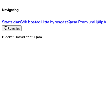
Navigering
Startsidan
Sök bostad
Hitta hyresgäst
Qasa Premium
Hjälp
A
Svenska
Blocket Bostad är nu Qasa