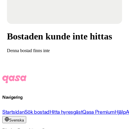
Bostaden kunde inte hittas
Denna bostad finns inte
Navigering
Startsidan
Sök bostad
Hitta hyresgäst
Qasa Premium
Hjälp
A
Svenska