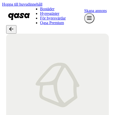
Hoppa till huvudinnehåll
Bostäder
Skapa annons
Hyresgäster
För hyresvärdar
Qasa Premium