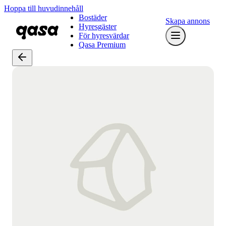
Hoppa till huvudinnehåll
Bostäder
Skapa annons
Hyresgäster
För hyresvärdar
Qasa Premium