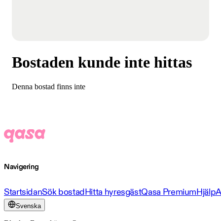
Bostaden kunde inte hittas
Denna bostad finns inte
Navigering
Startsidan
Sök bostad
Hitta hyresgäst
Qasa Premium
Hjälp
A
Svenska