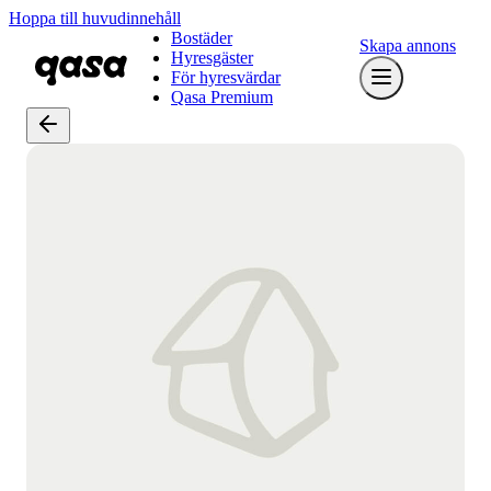
Hoppa till huvudinnehåll
Bostäder
Skapa annons
Hyresgäster
För hyresvärdar
Qasa Premium