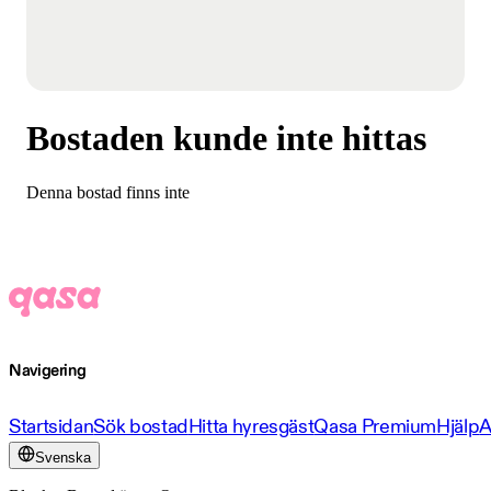
Bostaden kunde inte hittas
Denna bostad finns inte
Navigering
Startsidan
Sök bostad
Hitta hyresgäst
Qasa Premium
Hjälp
A
Svenska