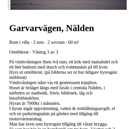
Garvarvägen, Nälden
Rum i villa · 2 rum · 2 sovrum · 60 m²
Omöblerat · Våning 3 av 3
På vindsvåningen finns två rum, ett kök med matsalsdel och
ett litet badrum med dusch och tvättmaskin på 60 kvm.
Hyrs ut omöblerat. (på bilderna ser ni hur tidigare hyresgäst
möblerat)
Vindsvåningen nåns via ett gemensamt trapphus.
Huset är beläget längs med faxån i centrala Nälden, i
närheten av matbutik, frisör, bibliotek, tåg och
bussförbindelser.
Hyran är 7000kr i månaden.
I hyran ingår uppvärmning, vatten & renhållningsavgift, el
och en parkeringsplats på gården med tillgång till
motorvärmaruttag.
Man har även som hyresgäst tillgång till våran brygga.