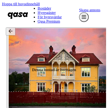
Hoppa till huvudinnehåll
Bostäder
Skapa annons
Hyresgäster
För hyresvärdar
Qasa Premium
Denna bostad är borttagen