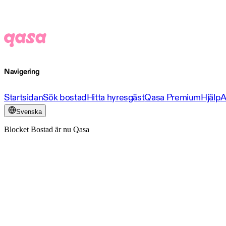
Navigering
Startsidan
Sök bostad
Hitta hyresgäst
Qasa Premium
Hjälp
A
Svenska
Blocket Bostad är nu Qasa