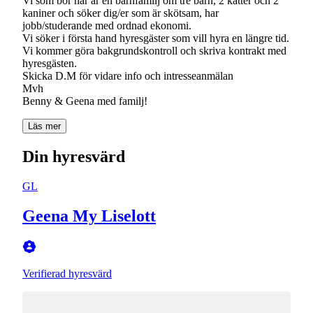
Vi som bor här är en barnfamilj om tre barn, 2 katter och 2
kaniner och söker dig/er som är skötsam, har
jobb/studerande med ordnad ekonomi.
Vi söker i första hand hyresgäster som vill hyra en längre tid.
Vi kommer göra bakgrundskontroll och skriva kontrakt med
hyresgästen.
Skicka D.M för vidare info och intresseanmälan
Mvh
Benny & Geena med familj!
Läs mer
Din hyresvärd
GL
Geena My Liselott
Verifierad hyresvärd