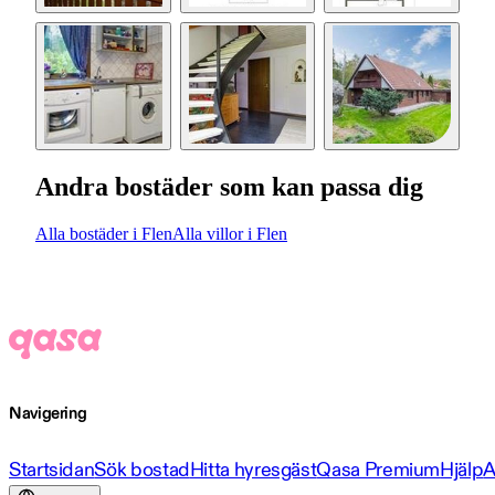
Andra bostäder som kan passa dig
Alla bostäder i Flen
Alla villor i Flen
Navigering
Startsidan
Sök bostad
Hitta hyresgäst
Qasa Premium
Hjälp
A