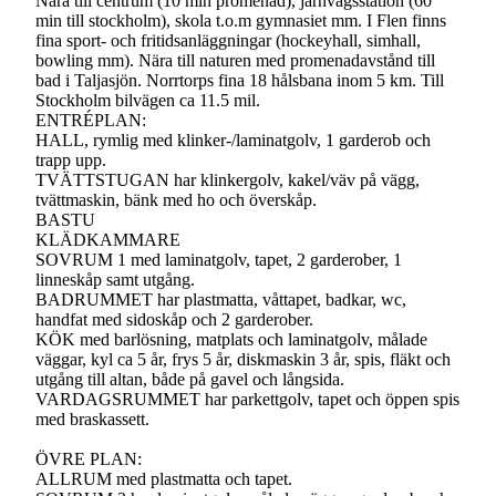
Nära till centrum (10 min promenad), järnvägsstation (60
min till stockholm), skola t.o.m gymnasiet mm. I Flen finns
fina sport- och fritidsanläggningar (hockeyhall, simhall,
bowling mm). Nära till naturen med promenadavstånd till
bad i Taljasjön. Norrtorps fina 18 hålsbana inom 5 km. Till
Stockholm bilvägen ca 11.5 mil.
ENTRÉPLAN:
HALL, rymlig med klinker-/laminatgolv, 1 garderob och
trapp upp.
TVÄTTSTUGAN har klinkergolv, kakel/väv på vägg,
tvättmaskin, bänk med ho och överskåp.
BASTU
KLÄDKAMMARE
SOVRUM 1 med laminatgolv, tapet, 2 garderober, 1
linneskåp samt utgång.
BADRUMMET har plastmatta, våttapet, badkar, wc,
handfat med sidoskåp och 2 garderober.
KÖK med barlösning, matplats och laminatgolv, målade
väggar, kyl ca 5 år, frys 5 år, diskmaskin 3 år, spis, fläkt och
utgång till altan, både på gavel och långsida.
VARDAGSRUMMET har parkettgolv, tapet och öppen spis
med braskassett.
ÖVRE PLAN:
ALLRUM med plastmatta och tapet.