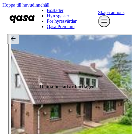
Hoppa till huvudinnehåll
Bostäder
Skapa annons
Hyresgäster
För hyresvärdar
Qasa Premium
Denna bostad är borttagen