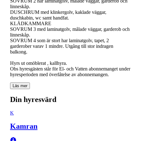
SOVRUM 2 har laminatgolv, målade väggar, garderob och
linneskåp.
DUSCHRUM med klinkergolv, kaklade väggar,
duschkabin, wc samt handfat.
KLÄDKAMMARE
SOVRUM 3 med laminatgolv, målade väggar, garderob och
linneskåp.
SOVRUM 4 som är stort har laminatgolv, tapet, 2
garderober varav 1 mindre. Utgång till stor indragen
balkong.
Hyrs ut omöblerat , kallhyra.
Obs hyresgästen står för El- och Vatten abonnemanget under
hyresperioden med överlåtelse av abonnemangen.
Läs mer
Din hyresvärd
K
Kamran