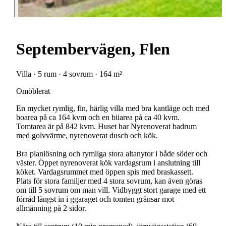
Septembervägen, Flen
Villa · 5 rum · 4 sovrum · 164 m²
Omöblerat
En mycket rymlig, fin, härlig villa med bra kantläge och med
boarea på ca 164 kvm och en biiarea på ca 40 kvm.
Tomtarea är på 842 kvm. Huset har Nyrenoverat badrum
med golvvärme, nyrenoverat dusch och kök.
Bra planlösning och rymliga stora altanytor i både söder och
väster. Öppet nyrenoverat kök vardagsrum i anslutning till
köket. Vardagsrummet med öppen spis med braskassett.
Plats för stora familjer med 4 stora sovrum, kan även göras
om till 5 sovrum om man vill. Vidbyggt stort garage med ett
förråd längst in i ggaraget och tomten gränsar mot
allmänning på 2 sidor.