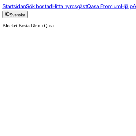
Startsidan
Sök bostad
Hitta hyresgäst
Qasa Premium
Hjälp
A
Svenska
Blocket Bostad är nu Qasa