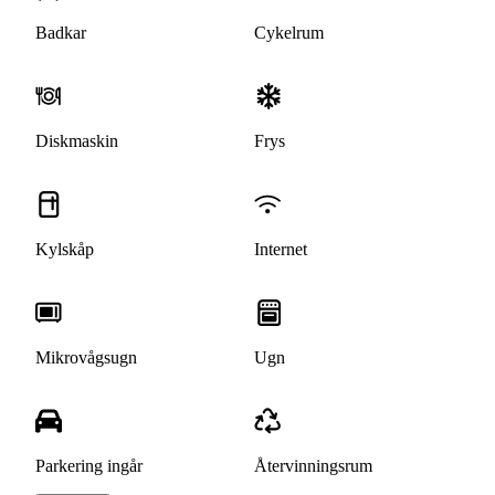
Badkar
Cykelrum
Diskmaskin
Frys
Kylskåp
Internet
Mikrovågsugn
Ugn
Parkering ingår
Återvinningsrum