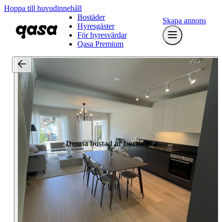
Hoppa till huvudinnehåll
Bostäder
Skapa annons
Hyresgäster
För hyresvärdar
Qasa Premium
Denna bostad är borttagen