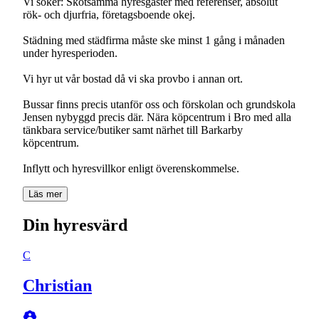
Vi söker: Skötsamma hyresgäster med referenser, absolut
rök- och djurfria, företagsboende okej.
Städning med städfirma måste ske minst 1 gång i månaden
under hyresperioden.
Vi hyr ut vår bostad då vi ska provbo i annan ort.
Bussar finns precis utanför oss och förskolan och grundskola
Jensen nybyggd precis där. Nära köpcentrum i Bro med alla
tänkbara service/butiker samt närhet till Barkarby
köpcentrum.
Inflytt och hyresvillkor enligt överenskommelse.
Läs mer
Din hyresvärd
C
Christian