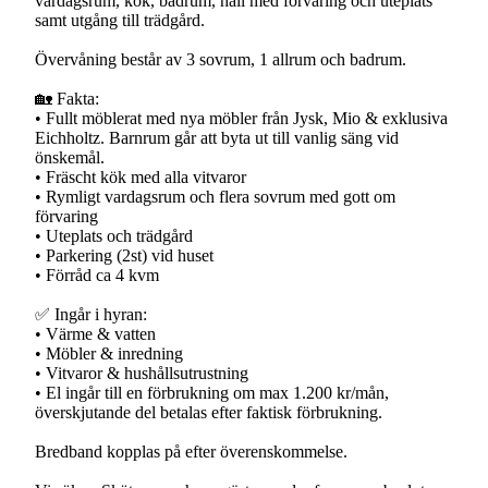
vardagsrum, kök, badrum, hall med förvaring och uteplats
samt utgång till trädgård.
Övervåning består av 3 sovrum, 1 allrum och badrum.
🏡 Fakta:
• Fullt möblerat med nya möbler från Jysk, Mio & exklusiva
Eichholtz. Barnrum går att byta ut till vanlig säng vid
önskemål.
• Fräscht kök med alla vitvaror
• Rymligt vardagsrum och flera sovrum med gott om
förvaring
• Uteplats och trädgård
• Parkering (2st) vid huset
• Förråd ca 4 kvm
✅ Ingår i hyran:
• Värme & vatten
• Möbler & inredning
• Vitvaror & hushållsutrustning
• El ingår till en förbrukning om max 1.200 kr/mån,
överskjutande del betalas efter faktisk förbrukning.
Bredband kopplas på efter överenskommelse.