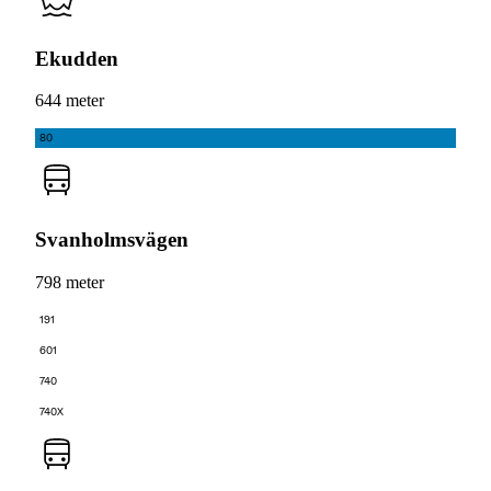
Ekudden
644 meter
80
Svanholmsvägen
798 meter
191
601
740
740X