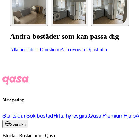
Andra bostäder som kan passa dig
Alla bostäder i Djursholm
Alla övriga i Djursholm
Navigering
Startsidan
Sök bostad
Hitta hyresgäst
Qasa Premium
Hjälp
A
Svenska
Blocket Bostad är nu Qasa