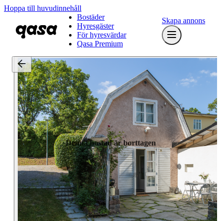
Hoppa till huvudinnehåll
Bostäder
Skapa annons
Hyresgäster
För hyresvärdar
Qasa Premium
Denna bostad är borttagen