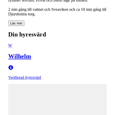
rymmer sovrum. Privat och ostört läge på tomten.
2 min gång till vattnet och Sveaviken och ca 10 min gång till
Djursholms torg.
Läs mer
Din hyresvärd
W
Wilhelm
Verifierad hyresvärd