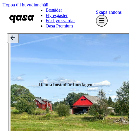
Hoppa till huvudinnehåll
Bostäder
Skapa annons
Hyresgäster
För hyresvärdar
Qasa Premium
Denna bostad är borttagen