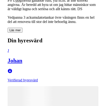
PS Uppgifterna gällande rum, yta m.m. är inte korrekt
angivna. Är beredd att hyra ut om jag hittar människor som
är väldigt lugna och seriösa och allt känns rätt. DS
Vedpanna 3 ackumulatortankar övre våningen finns en hel
del att renovera till stor del inte beboelig ännu.
Läs mer
Din hyresvärd
J
Johan
Verifierad hyresvärd