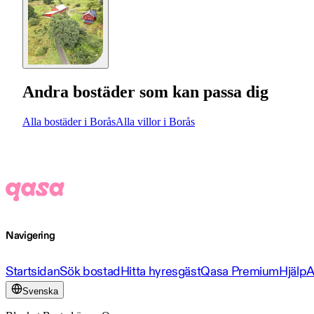
Andra bostäder som kan passa dig
Alla bostäder i Borås
Alla villor i Borås
Navigering
Startsidan
Sök bostad
Hitta hyresgäst
Qasa Premium
Hjälp
A
Svenska