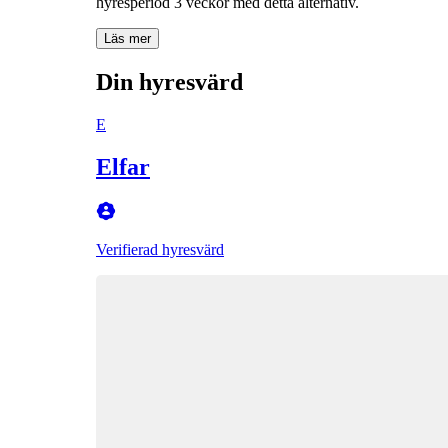
hyresperiod 3 veckor med detta alternativ.
Läs mer
Din hyresvärd
E
Elfar
Verifierad hyresvärd