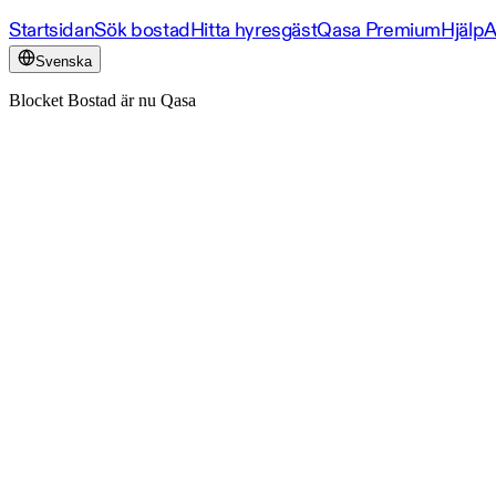
Startsidan
Sök bostad
Hitta hyresgäst
Qasa Premium
Hjälp
A
Svenska
Blocket Bostad är nu Qasa