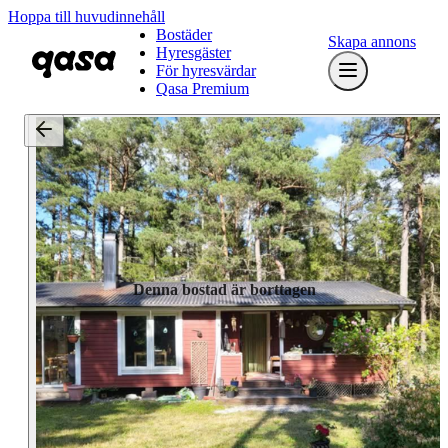
Hoppa till huvudinnehåll
Bostäder
Skapa annons
Hyresgäster
För hyresvärdar
Qasa Premium
Denna bostad är borttagen