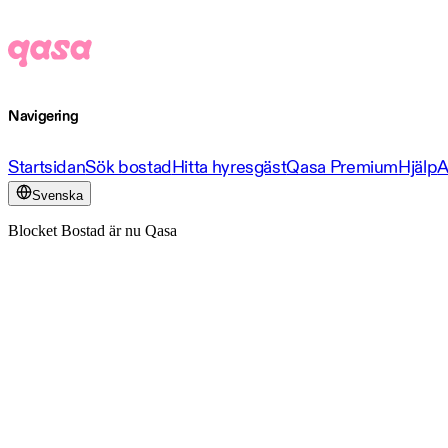
Navigering
Startsidan
Sök bostad
Hitta hyresgäst
Qasa Premium
Hjälp
A
Svenska
Blocket Bostad är nu Qasa