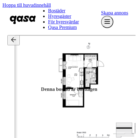
Hoppa till huvudinnehåll
Bostäder
Skapa annons
Hyresgäster
För hyresvärdar
Qasa Premium
Denna bostad är borttagen