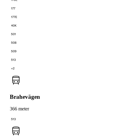
176E
177
177E
40K
501
508
509
513
+2
Brahevägen
366 meter
513