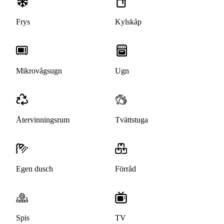
Frys
Kylskåp
Mikrovågsugn
Ugn
Återvinningsrum
Tvättstuga
Egen dusch
Förråd
Spis
TV