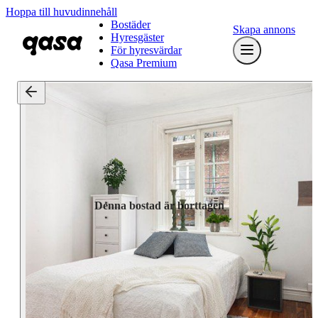
Hoppa till huvudinnehåll
Bostäder
Skapa annons
Hyresgäster
För hyresvärdar
Qasa Premium
Denna bostad är borttagen