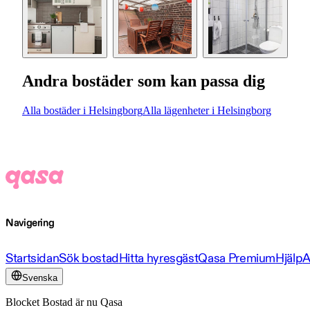
Andra bostäder som kan passa dig
Alla bostäder i Helsingborg
Alla lägenheter i Helsingborg
Navigering
Startsidan
Sök bostad
Hitta hyresgäst
Qasa Premium
Hjälp
A
Svenska
Blocket Bostad är nu Qasa