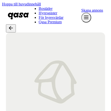
Hoppa till huvudinnehåll
Bostäder
Skapa annons
Hyresgäster
För hyresvärdar
Qasa Premium