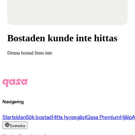
Bostaden kunde inte hittas
Denna bostad finns inte
Navigering
Startsidan
Sök bostad
Hitta hyresgäst
Qasa Premium
Hjälp
A
Svenska