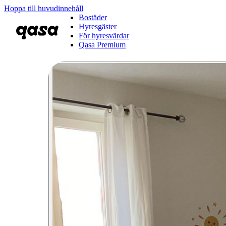
Hoppa till huvudinnehåll
Bostäder
Hyresgäster
För hyresvärdar
Qasa Premium