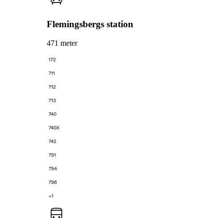
Flemingsbergs station
471 meter
172
711
712
713
740
740X
742
791
794
796
+1