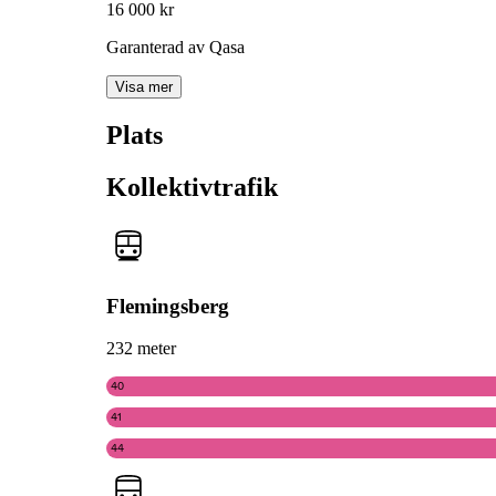
16 000 kr
Garanterad av Qasa
Visa mer
Plats
Kollektivtrafik
Flemingsberg
232 meter
40
41
44