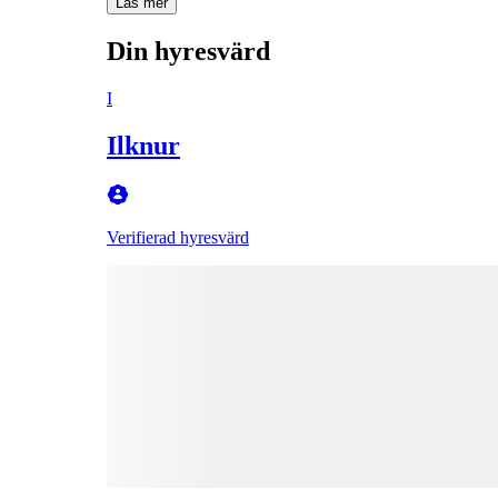
Läs mer
Din hyresvärd
I
Ilknur
Verifierad hyresvärd