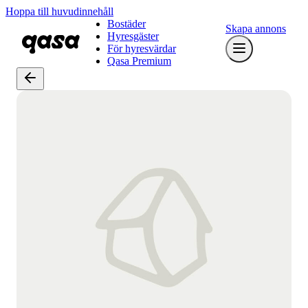
Hoppa till huvudinnehåll
Bostäder
Skapa annons
Hyresgäster
För hyresvärdar
Qasa Premium