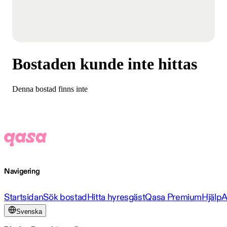
Bostaden kunde inte hittas
Denna bostad finns inte
Navigering
Startsidan
Sök bostad
Hitta hyresgäst
Qasa Premium
Hjälp
A
Svenska