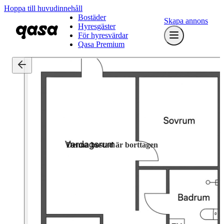
Hoppa till huvudinnehåll
Bostäder
Skapa annons
Hyresgäster
För hyresvärdar
Qasa Premium
Denna bostad är borttagen