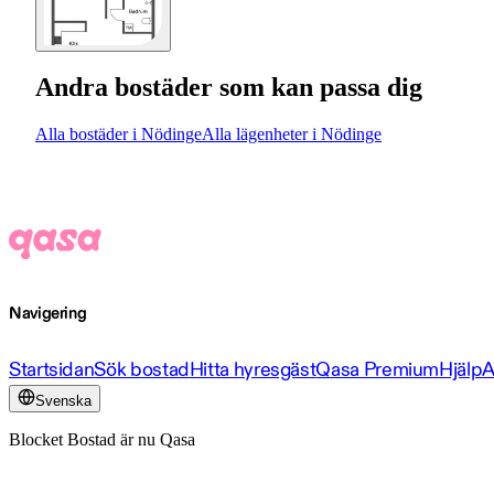
Andra bostäder som kan passa dig
Alla bostäder i Nödinge
Alla lägenheter i Nödinge
Navigering
Startsidan
Sök bostad
Hitta hyresgäst
Qasa Premium
Hjälp
A
Svenska
Blocket Bostad är nu Qasa