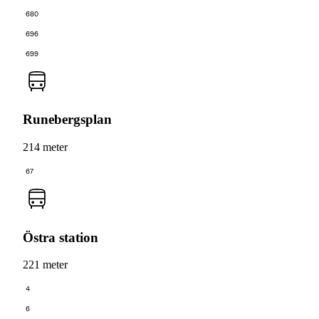
680
696
699
Runebergsplan
214 meter
67
Östra station
221 meter
4
6