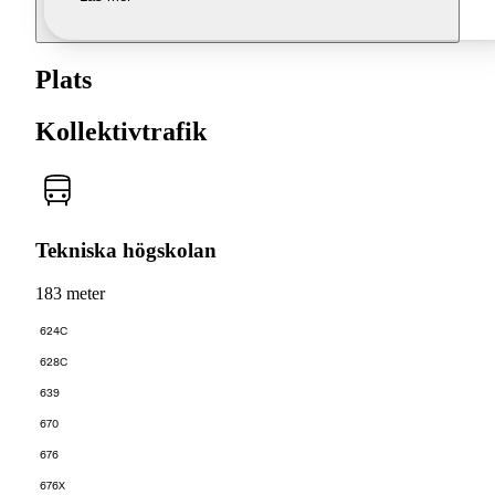
Plats
Kollektivtrafik
Tekniska högskolan
183 meter
624C
628C
639
670
676
676X