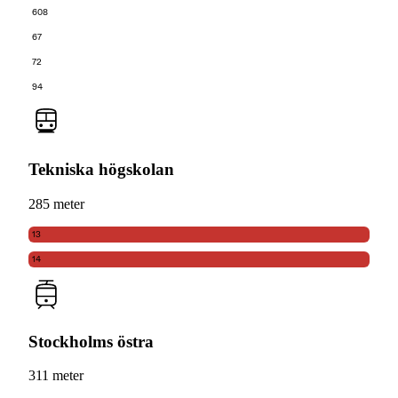
608
67
72
94
Tekniska högskolan
285 meter
13
14
Stockholms östra
311 meter