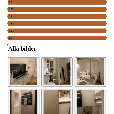
27
27S
28
28S
28X
29
Alla bilder