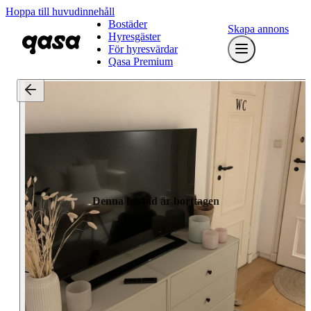
Hoppa till huvudinnehåll
Bostäder
Skapa annons
Hyresgäster
För hyresvärdar
Qasa Premium
Denna bostad är borttagen