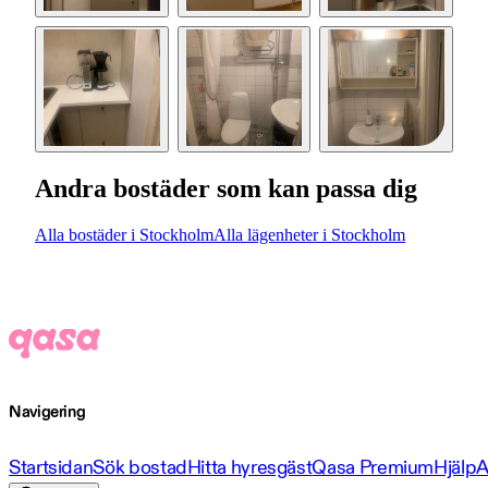
Andra bostäder som kan passa dig
Alla bostäder i Stockholm
Alla lägenheter i Stockholm
Navigering
Startsidan
Sök bostad
Hitta hyresgäst
Qasa Premium
Hjälp
A