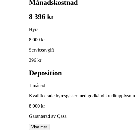
Månadskostnad
8 396 kr
Hyra
8 000 kr
Serviceavgift
396 kr
Deposition
1 månad
Kvalificerade hyresgäster med godkänd kreditupplysni
8 000 kr
Garanterad av Qasa
Visa mer