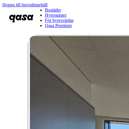
Hoppa till huvudinnehåll
Bostäder
Hyresgäster
För hyresvärdar
Qasa Premium