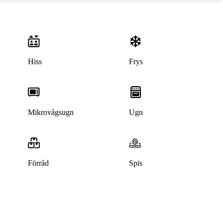
Hiss
Frys
Mikrovågsugn
Ugn
Förråd
Spis