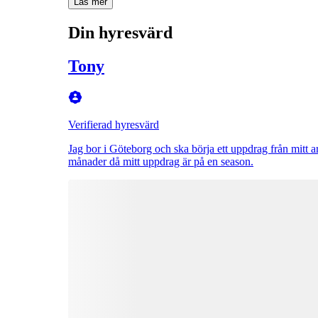
Läs mer
Din hyresvärd
Tony
Verifierad hyresvärd
Jag bor i Göteborg och ska börja ett uppdrag från mitt a
månader då mitt uppdrag är på en season.