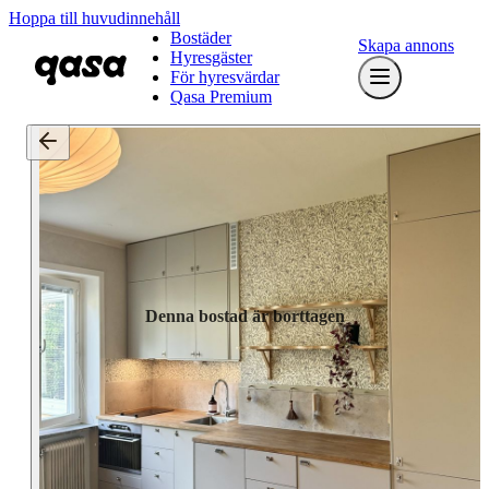
Hoppa till huvudinnehåll
Bostäder
Skapa annons
Hyresgäster
För hyresvärdar
Qasa Premium
Denna bostad är borttagen