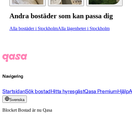
Andra bostäder som kan passa dig
Alla bostäder i Stockholm
Alla lägenheter i Stockholm
Navigering
Startsidan
Sök bostad
Hitta hyresgäst
Qasa Premium
Hjälp
A
Svenska
Blocket Bostad är nu Qasa