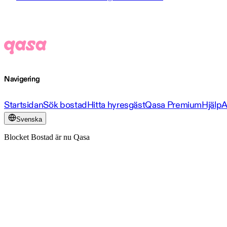
Navigering
Startsidan
Sök bostad
Hitta hyresgäst
Qasa Premium
Hjälp
A
Svenska
Blocket Bostad är nu Qasa