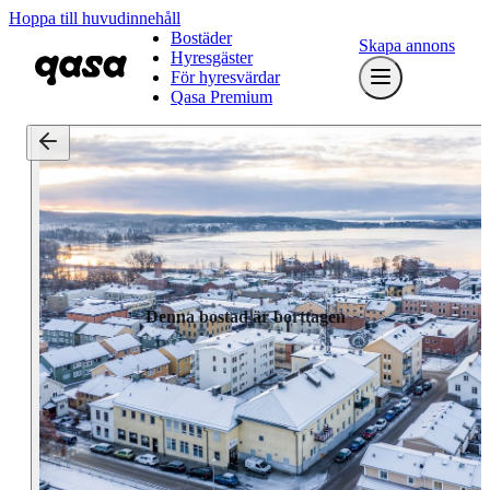
Hoppa till huvudinnehåll
Bostäder
Skapa annons
Hyresgäster
För hyresvärdar
Qasa Premium
Denna bostad är borttagen