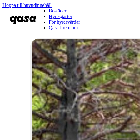
Hoppa till huvudinnehåll
Bostäder
Hyresgäster
För hyresvärdar
Qasa Premium