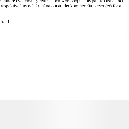
om mindre evenemang- retreats och workshops hålls på Ekhaga då och
 respektive hus och är måna om att det kommer rätt person(er) för att
ifrån!