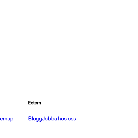
Extern
temap
Blogg
Jobba hos oss