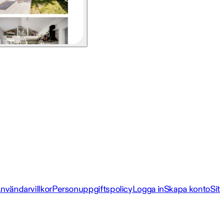
nvändarvillkor
Personuppgiftspolicy
Logga in
Skapa konto
Si