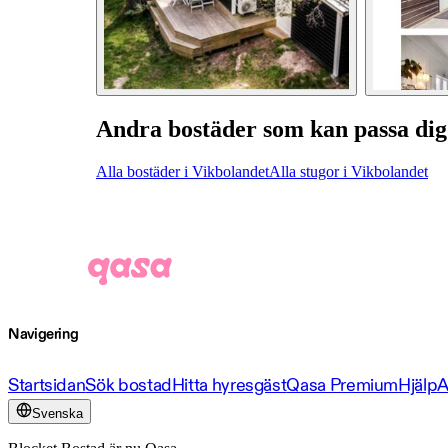
Andra bostäder som kan passa dig
Alla bostäder i Vikbolandet
Alla stugor i Vikbolandet
Navigering
Startsidan
Sök bostad
Hitta hyresgäst
Qasa Premium
Hjälp
A
Svenska