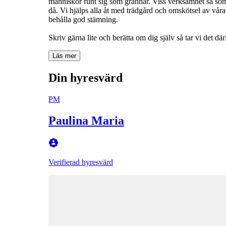
människor runt sig som grannar. Viss verksamhet så s
då. Vi hjälps alla åt med trädgård och omskötsel av våra
behålla god stämning.
Skriv gärna lite och berätta om dig själv så tar vi det där
Läs mer
Din hyresvärd
PM
Paulina Maria
Verifierad hyresvärd