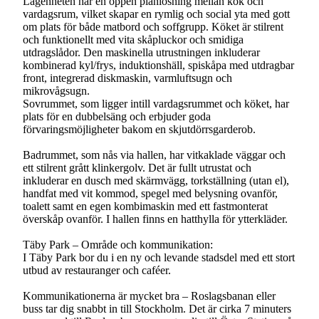
Lägenheten har en öppen planlösning mellan kök och
vardagsrum, vilket skapar en rymlig och social yta med gott
om plats för både matbord och soffgrupp. Köket är stilrent
och funktionellt med vita skåpluckor och smidiga
utdragslådor. Den maskinella utrustningen inkluderar
kombinerad kyl/frys, induktionshäll, spiskåpa med utdragbar
front, integrerad diskmaskin, varmluftsugn och
mikrovågsugn.
Sovrummet, som ligger intill vardagsrummet och köket, har
plats för en dubbelsäng och erbjuder goda
förvaringsmöjligheter bakom en skjutdörrsgarderob.
Badrummet, som nås via hallen, har vitkaklade väggar och
ett stilrent grått klinkergolv. Det är fullt utrustat och
inkluderar en dusch med skärmvägg, torkställning (utan el),
handfat med vit kommod, spegel med belysning ovanför,
toalett samt en egen kombimaskin med ett fastmonterat
överskåp ovanför. I hallen finns en hatthylla för ytterkläder.
Täby Park – Område och kommunikation:
I Täby Park bor du i en ny och levande stadsdel med ett stort
utbud av restauranger och caféer.
Kommunikationerna är mycket bra – Roslagsbanan eller
buss tar dig snabbt in till Stockholm. Det är cirka 7 minuters