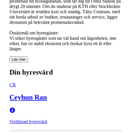
promenad till Roslagsbanan, som tar dig till Östra Station på
drygt 20 minuter. Om du studerar på KTH eller Stockholms
Universitet är restiden kort och smidig. Täby Centrum, med
sitt breda utbud av butiker, restauranger och service, ligger
dessutom på bekvämt promenadavstånd.
Önskemål om hyresgäster:
Vi söker hyresgäster som tar väl hand om lägenheten, inte
röker, har en stabil ekonomi och önskar hyra ett år eller
Läs mer
Din hyresvärd
CR
Ceyhun Ran
Verifierad hyresvärd