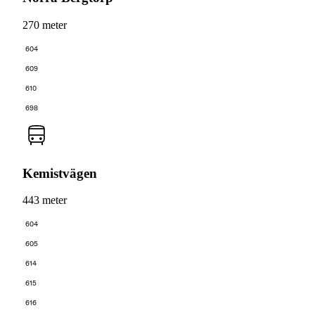
270 meter
604
609
610
698
Kemistvägen
443 meter
604
605
614
615
616