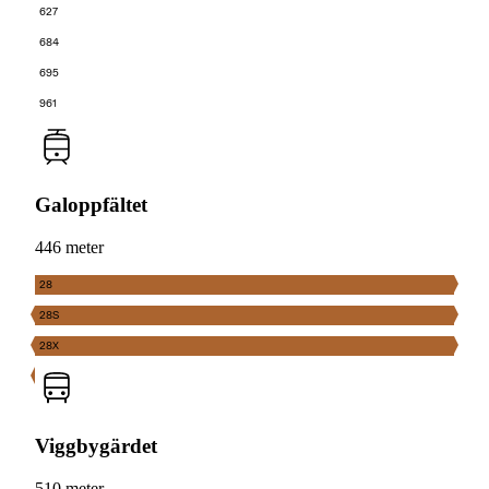
627
684
695
961
Galoppfältet
446 meter
28
28S
28X
Viggbygärdet
510 meter