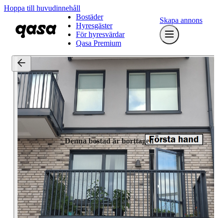
Hoppa till huvudinnehåll
Bostäder
Skapa annons
Hyresgäster
För hyresvärdar
Qasa Premium
Denna bostad är borttagen