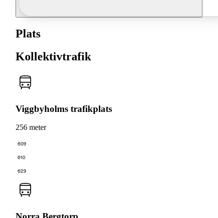
Plats
Kollektivtrafik
Viggbyholms trafikplats
256 meter
609
610
629
Norra Bergtorp