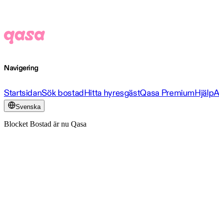
Navigering
Startsidan
Sök bostad
Hitta hyresgäst
Qasa Premium
Hjälp
A
Svenska
Blocket Bostad är nu Qasa