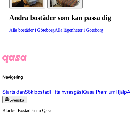
Andra bostäder som kan passa dig
Alla bostäder i Göteborg
Alla lägenheter i Göteborg
Navigering
Startsidan
Sök bostad
Hitta hyresgäst
Qasa Premium
Hjälp
A
Svenska
Blocket Bostad är nu Qasa