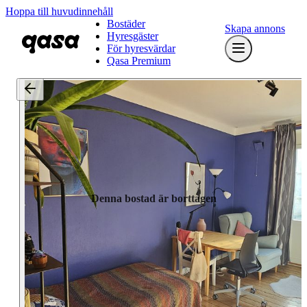
Hoppa till huvudinnehåll
Bostäder
Skapa annons
Hyresgäster
För hyresvärdar
Qasa Premium
Denna bostad är borttagen