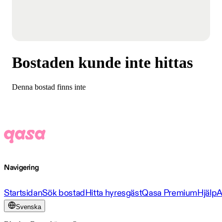
Bostaden kunde inte hittas
Denna bostad finns inte
Navigering
Startsidan
Sök bostad
Hitta hyresgäst
Qasa Premium
Hjälp
A
Svenska