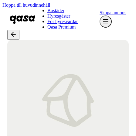
Hoppa till huvudinnehåll
Bostäder
Skapa annons
Hyresgäster
För hyresvärdar
Qasa Premium