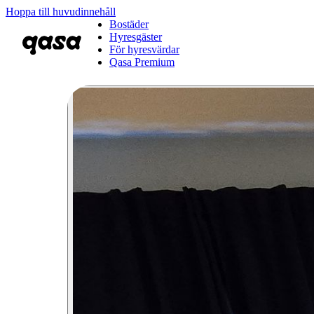
Hoppa till huvudinnehåll
Bostäder
Hyresgäster
För hyresvärdar
Qasa Premium