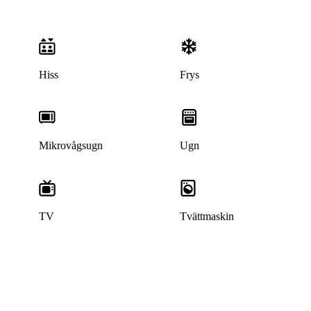
Hiss
Frys
Mikrovågsugn
Ugn
TV
Tvättmaskin