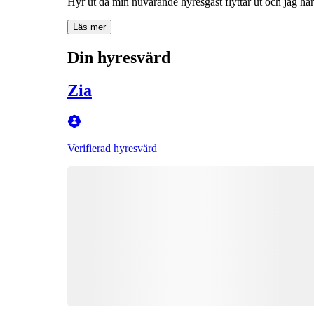
Hyr ut då min nuvarande hyresgäst flyttar ut och jag har
Läs mer
Din hyresvärd
Zia
Verifierad hyresvärd